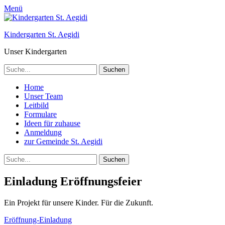
Menü
Kindergarten St. Aegidi
Unser Kindergarten
Suchen
nach:
Telefon
Primäres
Zum
Home
Inhalt
Unser Team
Menü
springen
Leitbild
Formulare
Ideen für zuhause
Anmeldung
zur Gemeinde St. Aegidi
Suchen
Suchen
nach:
Einladung Eröffnungsfeier
Ein Projekt für unsere Kinder. Für die Zukunft.
Eröffnung-Einladung