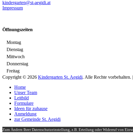
kindergarten@st-aegidi.at
Impressum
Öffnungszeiten
Montag
Dienstag
Mittwoch
Donnerstag
Freitag
Copyright © 2026
Kindergarten St. Aegidi
. Alle Rechte vorbehalten
Nach
Home
oben
Unser Team
scrollen
Leitbild
Formulare
Ideen für zuhause
Anmeldung
zur Gemeinde St. Aegidi
Zum Ändern Ihrer Datenschutzeinstellung, z.B. Erteilung oder Widerruf von Einwi