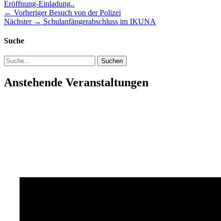
Eröffnung-Einladung..
Beitragsnavigation
Vorheriger
← Vorheriger
Besuch von der Polizei
Nächster
Beitrag:
Nächster →
Schulanfängerabschluss im IKUNA
Beitrag:
Suche
Suchen
nach:
Anstehende Veranstaltungen