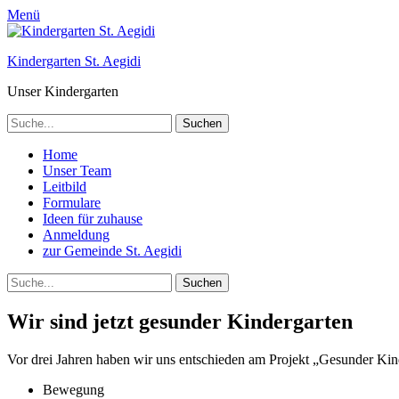
Menü
Kindergarten St. Aegidi
Unser Kindergarten
Suchen
nach:
Telefon
Primäres
Zum
Home
Inhalt
Unser Team
Menü
springen
Leitbild
Formulare
Ideen für zuhause
Anmeldung
zur Gemeinde St. Aegidi
Suchen
Suchen
nach:
Wir sind jetzt gesunder Kindergarten
Vor drei Jahren haben wir uns entschieden am Projekt „Gesunder Kin
Bewegung