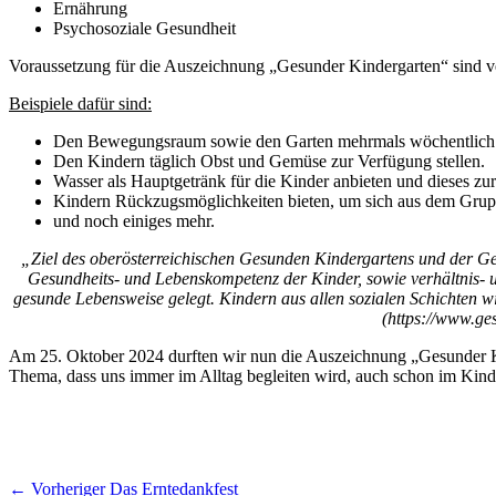
Ernährung
Psychosoziale Gesundheit
Voraussetzung für die Auszeichnung „Gesunder Kindergarten“ sind ver
Beispiele dafür sind:
Den Bewegungsraum sowie den Garten mehrmals wöchentlich 
Den Kindern täglich Obst und Gemüse zur Verfügung stellen.
Wasser als Hauptgetränk für die Kinder anbieten und dieses zu
Kindern Rückzugsmöglichkeiten bieten, um sich aus dem Gr
und noch einiges mehr.
„Ziel des oberösterreichischen Gesunden Kindergartens und der Ge
Gesundheits- und Lebenskompetenz der Kinder, sowie verhältnis-
gesunde Lebensweise gelegt. Kindern aus allen sozialen Schichten w
(https://www.ge
Am 25. Oktober 2024 durften wir nun die Auszeichnung „Gesunder Kinde
Thema, dass uns immer im Alltag begleiten wird, auch schon im Kind
Beitragsnavigation
Vorheriger
← Vorheriger
Das Erntedankfest