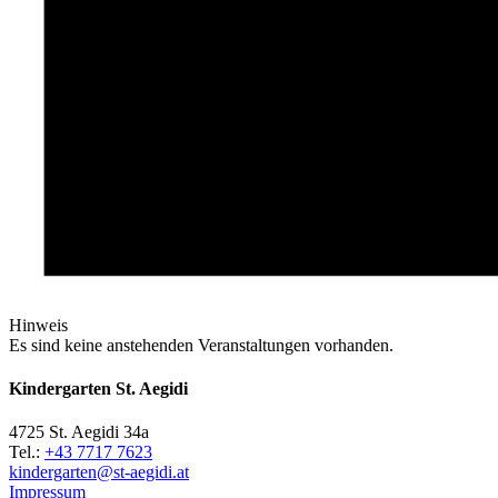
Hinweis
Es sind keine anstehenden Veranstaltungen vorhanden.
Kindergarten St. Aegidi
4725 St. Aegidi 34a
Tel.:
+43 7717 7623
kindergarten@st-aegidi.at
Impressum