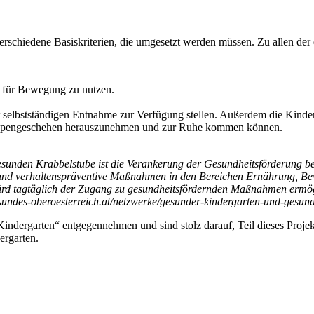
schiedene Basiskriterien, die umgesetzt werden müssen. Zu allen der d
für Bewegung zu nutzen.
r selbstständigen Entnahme zur Verfügung stellen. Außerdem die Kinde
uppengeschehen herauszunehmen und zur Ruhe kommen können.
sunden Krabbelstube ist die Verankerung der Gesundheitsförderung ber
 und verhaltenspräventive Maßnahmen in den Bereichen Ernährung, Be
ird tagtäglich der Zugang zu gesundheitsfördernden Maßnahmen ermögl
sundes-oberoesterreich.at/netzwerke/gesunder-kindergarten-und-gesund
rgarten“ entgegennehmen und sind stolz darauf, Teil dieses Projektes 
ergarten.