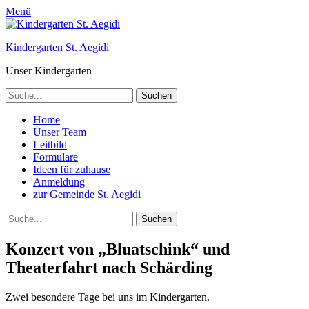
Menü
Kindergarten St. Aegidi
Unser Kindergarten
Suchen
nach:
Telefon
Primäres
Zum
Home
Inhalt
Unser Team
Menü
springen
Leitbild
Formulare
Ideen für zuhause
Anmeldung
zur Gemeinde St. Aegidi
Suchen
Suchen
nach:
Konzert von „Bluatschink“ und
Theaterfahrt nach Schärding
Zwei besondere Tage bei uns im Kindergarten.