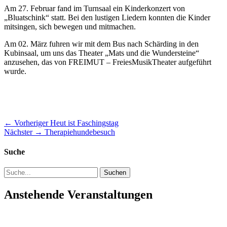
Am 27. Februar fand im Turnsaal ein Kinderkonzert von
„Bluatschink“ statt. Bei den lustigen Liedern konnten die Kinder
mitsingen, sich bewegen und mitmachen.
Am 02. März fuhren wir mit dem Bus nach Schärding in den
Kubinsaal, um uns das Theater „Mats und die Wundersteine“
anzusehen, das von FREIMUT – FreiesMusikTheater aufgeführt
wurde.
Beitragsnavigation
Vorheriger
← Vorheriger
Heut ist Faschingstag
Nächster
Beitrag:
Nächster →
Therapiehundebesuch
Beitrag:
Suche
Suchen
nach:
Anstehende Veranstaltungen