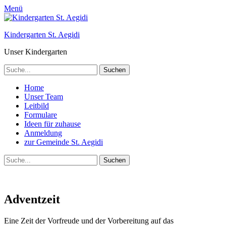
Menü
Kindergarten St. Aegidi
Unser Kindergarten
Suchen
nach:
Telefon
Primäres
Zum
Home
Inhalt
Unser Team
Menü
springen
Leitbild
Formulare
Ideen für zuhause
Anmeldung
zur Gemeinde St. Aegidi
Suchen
Suchen
nach:
Adventzeit
Eine Zeit der Vorfreude und der Vorbereitung auf das