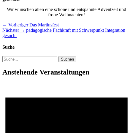
Wir wünschen allen eine schöne und entspannte Adventzeit und
frohe Weihnachten!
Beitragsnavigation
Vorheriger
← Vorheriger
Das Martinsfest
Nächster
Beitrag:
Nächster →
pädagogische Fachkraft mit Schwerpunkt Integration
Beitrag:
gesucht
Suche
Suchen
nach:
Anstehende Veranstaltungen