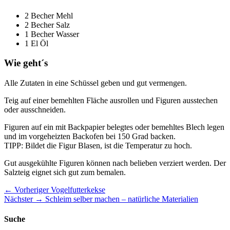
2 Becher Mehl
2 Becher Salz
1 Becher Wasser
1 El Öl
Wie geht´s
Alle Zutaten in eine Schüssel geben und gut vermengen.
Teig auf einer bemehlten Fläche ausrollen und Figuren ausstechen
oder ausschneiden.
Figuren auf ein mit Backpapier belegtes oder bemehltes Blech legen
und im vorgeheizten Backofen bei 150 Grad backen.
TIPP: Bildet die Figur Blasen, ist die Temperatur zu hoch.
Gut ausgekühlte Figuren können nach belieben verziert werden. Der
Salzteig eignet sich gut zum bemalen.
Beitragsnavigation
Vorheriger
← Vorheriger
Vogelfutterkekse
Nächster
Beitrag:
Nächster →
Schleim selber machen – natürliche Materialien
Beitrag:
Suche