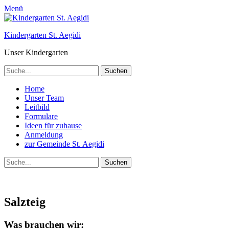
Menü
Kindergarten St. Aegidi
Unser Kindergarten
Suchen
nach:
Telefon
Primäres
Zum
Home
Inhalt
Unser Team
Menü
springen
Leitbild
Formulare
Ideen für zuhause
Anmeldung
zur Gemeinde St. Aegidi
Suchen
Suchen
nach:
Salzteig
Was brauchen wir: