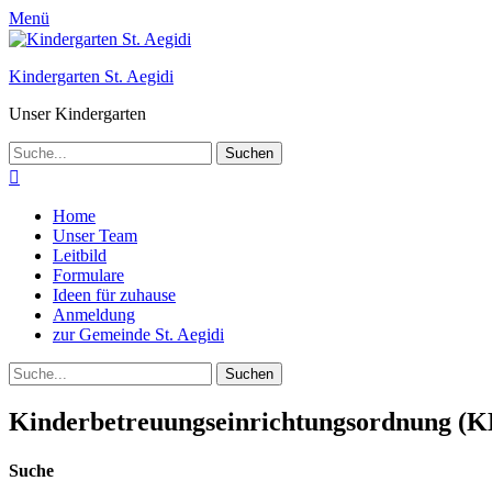
Menü
Kindergarten St. Aegidi
Unser Kindergarten
Suchen
nach:
Telefon
Primäres
Zum
Home
Inhalt
Unser Team
Menü
springen
Leitbild
Formulare
Ideen für zuhause
Anmeldung
zur Gemeinde St. Aegidi
Suchen
Suchen
nach:
Kinderbetreuungseinrichtungsordnung (K
Suche